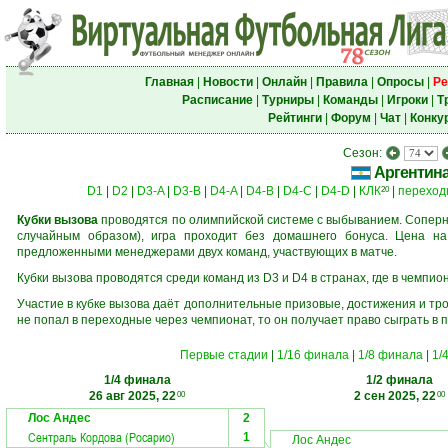
Главная
|
Новости
|
Онлайн
|
Правила
|
Опросы
|
Ре
Расписание
|
Турниры
|
Команды
|
Игроки
|
Т
Рейтинги
|
Форум
|
Чат
|
Конку
Сезон:
Аргентин
D1
|
D2
|
D3-A
|
D3-B
|
D4-A
|
D4-B
|
D4-C
|
D4-D
|
КЛК
|
переход
20
Кубки вызова
проводятся по олимпийской системе с выбыванием. Соперни
случайным образом), игра проходит без домашнего бонуса. Цена н
предложенными менеджерами двух команд, участвующих в матче.
Кубки вызова проводятся среди команд из D3 и D4 в странах, где в чемпио
Участие в кубке вызова даёт дополнительные призовые, достижения и тр
не попал в переходные через чемпионат, то он получает право сыграть в 
Первые стадии
|
1/16 финала
|
1/8 финала
|
1/
1/4 финала
1/2 финала
26 авг 2025, 22
2 сен 2025, 22
00
00
Лос Андес
2
Сентраль Кордова (Росарио)
1
Лос Андес