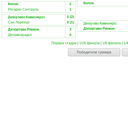
Колон
Колон
2
Росарио Сентраль
1
Депортиво Камионерос
0 (2)
Сан Лоренцо
0 (1)
Депортиво Камионерос
Депортиво Ринкон
Депортиво Ринкон
3
Десампарадос
0
Первые стадии
|
1/16 финала
|
1/8 финала
|
1/
Победители турнира