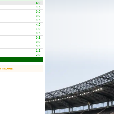
4:0
4:0
0:0
0:2
4:0
4:0
1:0
4:0
0:1
0:0
3:0
1:2
2:0
и пароль
.