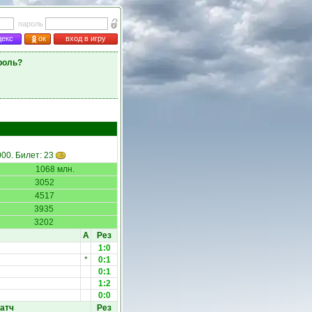
пароль
декс
ок
вход в игру
роль?
000. Билет: 23
1068 млн.
3052
4517
3935
3202
А
Рез
1:0
*
0:1
0:1
1:2
0:0
атч
Рез