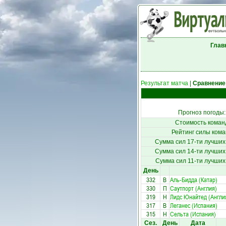
Глав
Результат матча
|
Сравнение
Прогноз погоды
Стоимость коман
Рейтинг силы кома
Сумма сил 17-ти лучших
Сумма сил 14-ти лучших
Сумма сил 11-ти лучших
День
332
В
Аль-Бидда (Катар)
330
П
Саутпорт (Англия)
319
Н
Лидс Юнайтед (Англи
317
В
Леганес (Испания)
315
Н
Сельта (Испания)
Сез.
День
Дата