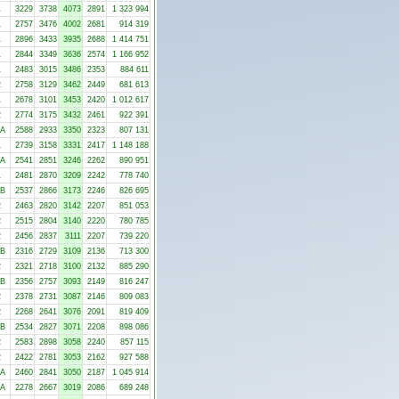
1
3229
3738
4073
2891
1 323 994
1
2757
3476
4002
2681
914 319
1
2896
3433
3935
2688
1 414 751
1
2844
3349
3636
2574
1 166 952
1
2483
3015
3486
2353
884 611
2
2758
3129
3462
2449
681 613
1
2678
3101
3453
2420
1 012 617
2
2774
3175
3432
2461
922 391
-A
2588
2933
3350
2323
807 131
1
2739
3158
3331
2417
1 148 188
-A
2541
2851
3246
2262
890 951
1
2481
2870
3209
2242
778 740
-B
2537
2866
3173
2246
826 695
2
2463
2820
3142
2207
851 053
2
2515
2804
3140
2220
780 785
2
2456
2837
3111
2207
739 220
-B
2316
2729
3109
2136
713 300
2
2321
2718
3100
2132
885 290
-B
2356
2757
3093
2149
816 247
2
2378
2731
3087
2146
809 083
2
2268
2641
3076
2091
819 409
-B
2534
2827
3071
2208
898 086
2
2583
2898
3058
2240
857 115
2
2422
2781
3053
2162
927 588
-A
2460
2841
3050
2187
1 045 914
-A
2278
2667
3019
2086
689 248