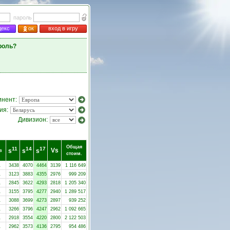
пароль
декс
ок
вход в игру
роль?
инент:
ия:
Дивизион:
Общая
11
14
17
Vs
s
s
s
в
стоим.
1
3438
4070
4464
3139
1 116 649
1
3123
3883
4355
2976
999 209
1
2845
3622
4293
2818
1 205 340
1
3155
3795
4277
2940
1 289 517
1
3088
3699
4273
2897
939 252
1
3266
3796
4247
2962
1 092 665
1
2918
3554
4220
2800
2 122 503
1
2962
3573
4136
2795
954 486