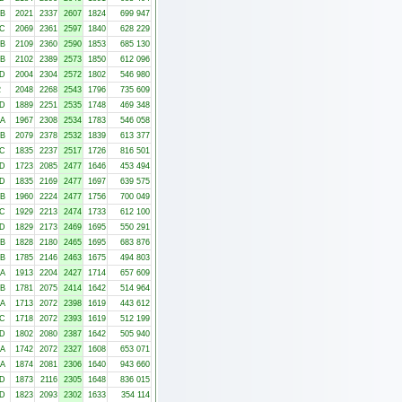
-B
2021
2337
2607
1824
699 947
-C
2069
2361
2597
1840
628 229
-B
2109
2360
2590
1853
685 130
-B
2102
2389
2573
1850
612 096
-D
2004
2304
2572
1802
546 980
2
2048
2268
2543
1796
735 609
-D
1889
2251
2535
1748
469 348
-A
1967
2308
2534
1783
546 058
-B
2079
2378
2532
1839
613 377
-C
1835
2237
2517
1726
816 501
-D
1723
2085
2477
1646
453 494
-D
1835
2169
2477
1697
639 575
-B
1960
2224
2477
1756
700 049
-C
1929
2213
2474
1733
612 100
-D
1829
2173
2469
1695
550 291
-B
1828
2180
2465
1695
683 876
-B
1785
2146
2463
1675
494 803
-A
1913
2204
2427
1714
657 609
-B
1781
2075
2414
1642
514 964
-A
1713
2072
2398
1619
443 612
-C
1718
2072
2393
1619
512 199
-D
1802
2080
2387
1642
505 940
-A
1742
2072
2327
1608
653 071
-A
1874
2081
2306
1640
943 660
-D
1873
2116
2305
1648
836 015
-D
1823
2093
2302
1633
354 114