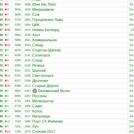
Юни Икс Лабс
62.
6
5560.
1898.
D3
Микашевичи
63.
3
5629.
1919.
D4
Сож
64.
7
5659.
1931.
D4
Городокские Львы
65.
15
5754.
1961.
D4
ЦКК
66.
8
5762.
1964.
D4
Неман-Белкард
67.
49
5925.
2015.
D
Азот
68.
7
5984.
2039.
D4
Коммунальник
69.
8
5989.
2041.
D4
Сябар
70.
16
5999.
2043.
D3
Спартак (Шклов)
71.
8
6079.
2064.
D4
Солигорск
72.
4
6299.
2141.
D4
Слуцк
73.
9
6305.
2143.
D4
Речица
74.
3
6308.
2144.
D3
Шанхай
75.
8
6321.
2151.
D4
Светлогорск
76.
14
6353.
2160.
D4
Дрогичин
77.
5
6377.
2169.
D3
Старые Дороги
78.
20
6388.
2171.
D3
Ляховичский Волат
79.
8
6601.
2247.
D4
Россоны
80.
4
6665.
2267.
D4
Мелиоратор
81.
1
6753.
2301.
D3
Савит
82.
4
6776.
2308.
D4
Колос
83.
5
6808.
2317.
D4
Мачулищи
84.
12
7091.
2417.
D4
Порт СК Жабинка
85.
42
7194.
2460.
D3
Луч
86.
9
7202.
2464.
D4
Слоним-2017
87.
14
7226.
2470.
D4