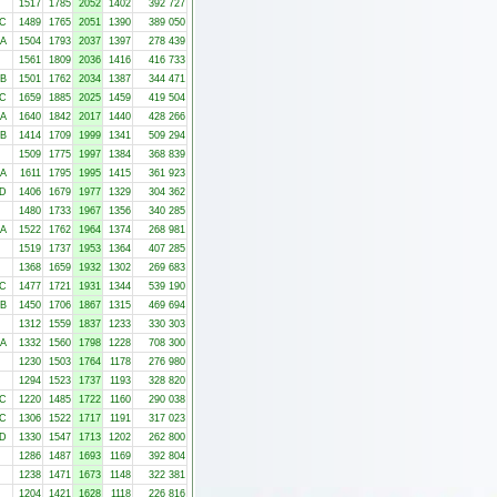
1517
1785
2052
1402
392 727
-C
1489
1765
2051
1390
389 050
-A
1504
1793
2037
1397
278 439
1561
1809
2036
1416
416 733
-B
1501
1762
2034
1387
344 471
-C
1659
1885
2025
1459
419 504
-A
1640
1842
2017
1440
428 266
-B
1414
1709
1999
1341
509 294
1509
1775
1997
1384
368 839
-A
1611
1795
1995
1415
361 923
-D
1406
1679
1977
1329
304 362
1480
1733
1967
1356
340 285
-A
1522
1762
1964
1374
268 981
1519
1737
1953
1364
407 285
1368
1659
1932
1302
269 683
-C
1477
1721
1931
1344
539 190
-B
1450
1706
1867
1315
469 694
1312
1559
1837
1233
330 303
-A
1332
1560
1798
1228
708 300
1230
1503
1764
1178
276 980
1294
1523
1737
1193
328 820
-C
1220
1485
1722
1160
290 038
-C
1306
1522
1717
1191
317 023
-D
1330
1547
1713
1202
262 800
1286
1487
1693
1169
392 804
1238
1471
1673
1148
322 381
1204
1421
1628
1118
226 816