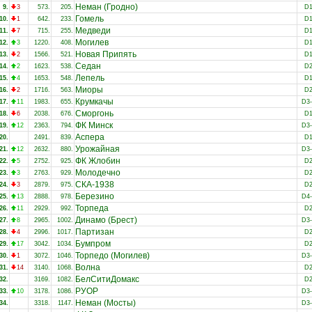
Неман (Гродно)
9.
3
573.
205.
D
Гомель
10.
1
642.
233.
D
Медведи
11.
7
715.
255.
D
Могилев
12.
3
1220.
408.
D
Новая Припять
13.
2
1566.
521.
D
Седан
14.
2
1623.
538.
D
Лепель
15.
4
1653.
548.
D
Миоры
16.
2
1716.
563.
D
Крумкачы
17.
11
1983.
655.
D3
Сморгонь
18.
6
2038.
676.
D
ФК Минск
19.
12
2363.
794.
D3
Аспера
20.
2491.
839.
D
Урожайная
21.
12
2632.
880.
D3
ФК Жлобин
22.
5
2752.
925.
D
Молодечно
23.
3
2763.
929.
D
СКА-1938
24.
3
2879.
975.
D
Березино
25.
13
2888.
978.
D4
Торпеда
26.
11
2929.
992.
D
Динамо (Брест)
27.
8
2965.
1002.
D3
Партизан
28.
4
2996.
1017.
D
Бумпром
29.
17
3042.
1034.
D
Торпедо (Могилев)
30.
1
3072.
1046.
D3
Волна
31.
14
3140.
1068.
D
БелСитиДомакс
32.
3169.
1082.
D
РУОР
33.
10
3178.
1086.
D3
Неман (Мосты)
34.
3318.
1147.
D3