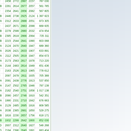
2
2458
2772
2997
2157
787 030
-B
2261
2614
2977
2057
561 785
2
2354
2641
2956
2082
567 805
-B
2446
2738
2925
2124
1 397 923
-A
2312
2633
2888
2051
973 305
2
2437
2671
2883
2099
669 935
-B
2279
2599
2880
2032
474 954
-B
2395
2619
2866
2064
735 311
-B
2215
2544
2841
1990
603 068
-A
2124
2470
2840
1947
689 360
-A
2026
2421
2833
1907
633 891
-A
2112
2505
2819
1947
854 673
-A
2173
2563
2817
1978
713 220
-A
2144
2483
2814
1949
651 436
2
2163
2526
2813
1965
778 612
2
2097
2479
2811
1935
705 389
-A
2091
2439
2776
1913
537 850
-A
2147
2502
2765
1946
797 139
-A
2182
2540
2751
1958
1 017 138
-B
2090
2457
2746
1910
542 351
-A
1990
2331
2710
1842
676 663
-A
2129
2485
2695
1916
809 585
-A
2038
2365
2661
1850
529 275
-B
1816
2230
2657
1756
618 171
-B
1932
2299
2642
1800
852 030
-D
2007
2312
2640
1827
546 268
-D
2184
2396
2640
1891
683 404