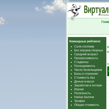
Глав
Командные рейтинги:
Сила состава
В
Без игроков сборных
И
Средний возраст
Прогрессивность
Стадионы
К
Посещаемость
Число болельщиков
Базы и строения
Стоимость баз
Деньги в кассе
Заработки и потери
Игроки
Полезность
Набор баллов
Трофеи
Общая стоимость