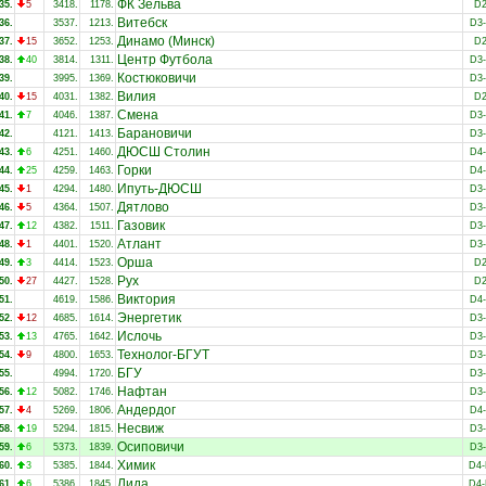
ФК Зельва
35.
5
3418.
1178.
D
Витебск
36.
3537.
1213.
D3
Динамо (Минск)
37.
15
3652.
1253.
D
Центр Футбола
38.
40
3814.
1311.
D3
Костюковичи
39.
3995.
1369.
D3
Вилия
40.
15
4031.
1382.
D
Смена
41.
7
4046.
1387.
D3
Барановичи
42.
4121.
1413.
D3
ДЮСШ Столин
43.
6
4251.
1460.
D4
Горки
44.
25
4259.
1463.
D4
Ипуть-ДЮСШ
45.
1
4294.
1480.
D3
Дятлово
46.
5
4364.
1507.
D3
Газовик
47.
12
4382.
1511.
D3
Атлант
48.
1
4401.
1520.
D3
Орша
49.
3
4414.
1523.
D
Рух
50.
27
4427.
1528.
D
Виктория
51.
4619.
1586.
D4
Энергетик
52.
12
4685.
1614.
D3
Ислочь
53.
13
4765.
1642.
D3
Технолог-БГУТ
54.
9
4800.
1653.
D3
БГУ
55.
4994.
1720.
D3
Нафтан
56.
12
5082.
1746.
D3
Андердог
57.
4
5269.
1806.
D4
Несвиж
58.
19
5294.
1815.
D3
Осиповичи
59.
6
5373.
1839.
D3
Химик
60.
3
5385.
1844.
D4
Лида
61.
6
5386.
1845.
D4