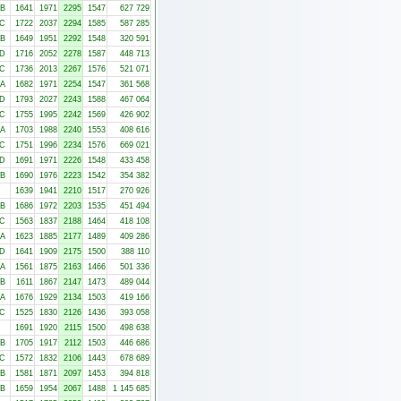
-B
1641
1971
2295
1547
627 729
-C
1722
2037
2294
1585
587 285
-B
1649
1951
2292
1548
320 591
-D
1716
2052
2278
1587
448 713
-C
1736
2013
2267
1576
521 071
-A
1682
1971
2254
1547
361 568
-D
1793
2027
2243
1588
467 064
-C
1755
1995
2242
1569
426 902
-A
1703
1988
2240
1553
408 616
-C
1751
1996
2234
1576
669 021
-D
1691
1971
2226
1548
433 458
-B
1690
1976
2223
1542
354 382
1639
1941
2210
1517
270 926
-B
1686
1972
2203
1535
451 494
-C
1563
1837
2188
1464
418 108
-A
1623
1885
2177
1489
409 286
-D
1641
1909
2175
1500
388 110
-A
1561
1875
2163
1466
501 336
-B
1611
1867
2147
1473
489 044
-A
1676
1929
2134
1503
419 166
-C
1525
1830
2126
1436
393 058
1691
1920
2115
1500
498 638
-B
1705
1917
2112
1503
446 686
-C
1572
1832
2106
1443
678 689
-B
1581
1871
2097
1453
394 818
-B
1659
1954
2067
1488
1 145 685