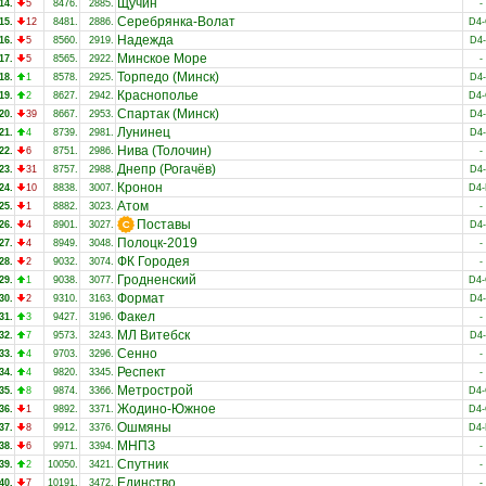
Щучин
14.
5
8476.
2885.
-
Серебрянка-Волат
15.
12
8481.
2886.
D4
Надежда
16.
5
8560.
2919.
D4
Минское Море
17.
5
8565.
2922.
-
Торпедо (Минск)
18.
1
8578.
2925.
D4
Краснополье
19.
2
8627.
2942.
D4
Спартак (Минск)
20.
39
8667.
2953.
D4
Лунинец
21.
4
8739.
2981.
D4
Нива (Толочин)
22.
6
8751.
2986.
-
Днепр (Рогачёв)
23.
31
8757.
2988.
D4
Кронон
24.
10
8838.
3007.
D4
Атом
25.
1
8882.
3023.
-
Поставы
26.
4
8901.
3027.
D4
Полоцк-2019
27.
4
8949.
3048.
-
ФК Городея
28.
2
9032.
3074.
-
Гродненский
29.
1
9038.
3077.
D4
Формат
30.
2
9310.
3163.
D4
Факел
31.
3
9427.
3196.
-
МЛ Витебск
32.
7
9573.
3243.
D4
Сенно
33.
4
9703.
3296.
-
Респект
34.
4
9820.
3345.
-
Метрострой
35.
8
9874.
3366.
D4
Жодино-Южное
36.
1
9892.
3371.
D4
Ошмяны
37.
8
9912.
3376.
D4
МНПЗ
38.
6
9971.
3394.
-
Спутник
39.
2
10050.
3421.
-
Единство
40.
7
10191.
3472.
-