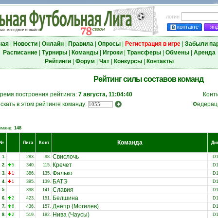
логин
контакте
ян
ная
|
Новости
|
Онлайн
|
Правила
|
Опросы
|
Регистрация в игре
|
Забыли па
Расписание
|
Турниры
|
Команды
|
Игроки
|
Трансферы
|
Обмены
|
Аренда
Рейтинги
|
Форум
|
Чат
|
Конкурсы
|
Контакты
Рейтинг силы составов команд
ремя построения рейтинга:
7 августа, 11:04:40
Конт
скать в этом рейтинге команду:
Федерац
оманд:
148
Команда
№
Лига
Конт
Ди
Свислочь
1.
283.
98.
D
Кречет
2.
5
340.
115.
D
Фалько
3.
1
386.
135.
D
БАТЭ
4.
1
395.
139.
D
Славия
5.
398.
141.
D
Белшина
6.
2
423.
151.
D
Днепр (Могилев)
7.
6
436.
157.
D
Нива (Чаусы)
8.
2
519.
182.
D