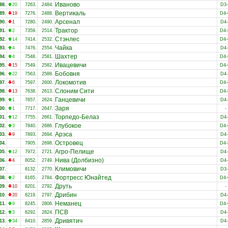
Иваново
88.
20
7263.
2484.
D3
Вертикаль
89.
19
7276.
2488.
D4
Арсенал
90.
1
7280.
2490.
D4
Трактор
91.
2
7359.
2514.
D4
Стэнлес
92.
14
7414.
2532.
D4
Чайка
93.
4
7476.
2554.
D4
Шахтер
94.
4
7548.
2581.
D4
Ивацевичи
95.
15
7549.
2582.
D4
Бобовня
96.
22
7563.
2588.
D4
Локомотив
97.
6
7597.
2600.
D4
Слоним Сити
98.
13
7638.
2613.
D4
Ганцевичи
99.
1
7657.
2624.
D4
Заря
00.
1
7717.
2647.
-
Торпедо-Белаз
01.
12
7755.
2661.
D4
Глубокое
02.
3
7840.
2686.
D4
Арэса
03.
9
7893.
2694.
D4
Островец
04.
7905.
2698.
D4
Агро-Пелище
05.
12
7972.
2721.
D4
Нива (Долбизно)
06.
4
8052.
2749.
D4
Климовичи
07.
8132.
2770.
D3
Фортресс Юнайтед
08.
2
8165.
2784.
D4
Друть
09.
10
8201.
2792.
-
Дрибин
10.
20
8219.
2797.
D4
Неманец
11.
9
8245.
2806.
D4
ПСВ
12.
3
8292.
2824.
D4
Дривятич
13.
34
8410.
2859.
D4