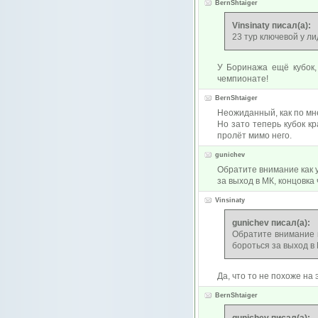
BernShtaiger
Vinsinaty писал(а):
23 тур ключевой у ли
У Боринажа ещё кубок,
чемпионате!
BernShtaiger
Неожиданный, как по мне
Но зато теперь кубок к
пролёт мимо него.
gunichev
Обратите внимание как у
за выход в МК, концовка
Vinsinaty
gunichev писал(а):
Обратите внимание к
бороться за выход в 
Да, что то не похоже на
BernShtaiger