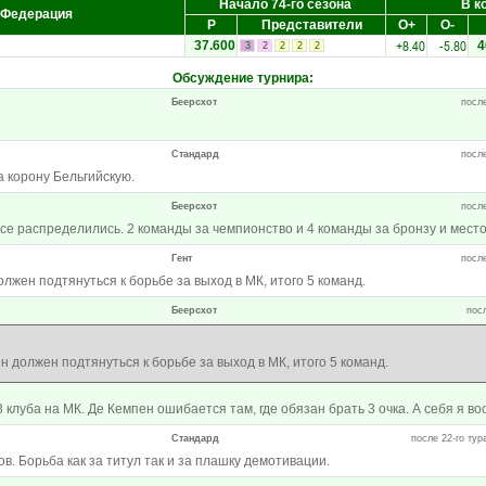
Начало 74-го сезона
В к
Федерация
Р
Представители
О+
О-
+8.40
-5.80
37.600
4
3
2
2
2
2
Обсуждение турнира
:
Беерсхот
после
Стандард
после
 корону Бельгийскую.
Беерсхот
после
се распределились. 2 команды за чемпионство и 4 команды за бронзу и место
Гент
после
жен подтянуться к борьбе за выход в МК, итого 5 команд.
Беерсхот
посл
 должен подтянуться к борьбе за выход в МК, итого 5 команд.
3 клуба на МК. Де Кемпен ошибается там, где обязан брать 3 очка. А себя я во
Стандард
после 22-го тур
ов. Борьба как за титул так и за плашку демотивации.