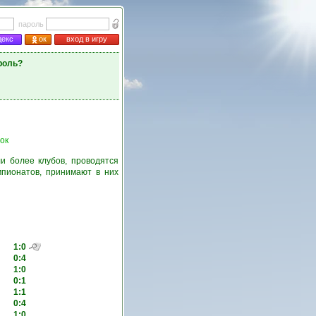
пароль
декс
ок
вход в игру
роль?
ок
и более клубов, проводятся
пионатов, принимают в них
1:0
0:4
1:0
0:1
1:1
0:4
1:0