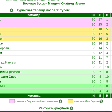
Боринаж
Буссю
-
Мандел Юнайтед
Изегем
Турнирная таблица после 30 туров:
Команда
И
В
Н
ю
30
27
1
30
25
2
30
18
5
ж
30
17
5
ен
30
16
3
се
30
16
2
ерпен
30
14
5
ем
30
12
4
30
11
7
тед
Изегем
30
11
2
ик
30
8
10
илль
Брюссель
30
6
8
ерхем Спорт
30
5
10
т
30
5
8
бек
30
3
8
30
4
4
Команда
И
В
Н
- вышла в Лигу европейских чемпионов
- вышла в Лигу Европы
Рейтинг мирокубков