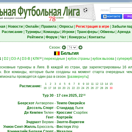
логин
контакте
ян
ная
|
Новости
|
Онлайн
|
Правила
|
Опросы
|
Регистрация в игре
|
Забыли па
Расписание
|
Турниры
|
Команды
|
Игроки
|
Трансферы
|
Обмены
|
Аренда
Рейтинги
|
Форум
|
Чат
|
Конкурсы
|
Контакты
Сезон:
Бельгия
1
|
D2
|
D3-A
|
D3-B
|
КЛК
|
переходные
|
кубок страны
|
кубок вызова
|
суперкуб
10
основные турниры в Лиге. В каждой из стран, где зарегистрированы 16 ил
. Все команды, которые были созданы на момент старта очередных чем
мпионаты проводятся один раз в сезон.
[
развернуть
]
1
2
3
4
5
6
7
8
9
10
11
12
13
14
15
Расписание:
16
17
18
19
20
21
22
23
24
25
26
27
28
29
30
Тур 30
-
17 сен 2025, 22
00
Беерсхот
Антверпен
-
Темпо Оверейсе
Дессель Спорт
-
Стандард
Льеж
Де Кемпен
Тилен
-
Кроссинг
Схарбек
Гент
-
Кортрейк
Эндрахт
Вервик
-
Зюлте-Варегем
Унион Сент-Жилль
Брюссель
-
Вестхук
Ипр
Конинклийк Берхем Спорт
-
Мехелен