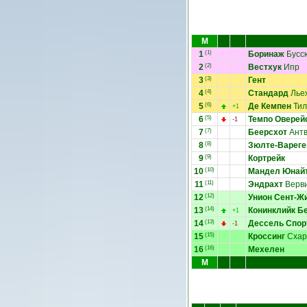
М
1
(1)
Боринаж
Бусс
2
(2)
Вестхук
Ипр
3
(3)
Гент
4
(4)
Стандард
Лье
5
(6)
Де Кемпен
Тил
+1
6
(5)
Темпо Оверей
-1
7
(7)
Беерсхот
Антв
8
(8)
Зюлте-Варег
9
(9)
Кортрейк
10
(10)
Мандел Юнай
11
(11)
Эндрахт
Верв
12
(12)
Унион Сент-Ж
13
(14)
Конинклийк Б
+1
14
(13)
Дессель Спор
-1
15
(15)
Кроссинг
Схар
16
(16)
Мехелен
М