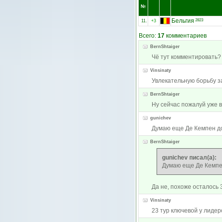
№
Бельгия
2823
11.
+3
Всего:
17
комментариев
BernShtaiger
Чё тут комментировать?
Vinsinaty
Увлекательную борьбу за
BernShtaiger
Ну сейчас пожалуй уже в
gunichev
Думаю еще Де Кемпен дол
BernShtaiger
gunichev писал(а):
Думаю еще Де Кемпен
Да не, похоже осталось 
Vinsinaty
23 тур ключевой у лидер