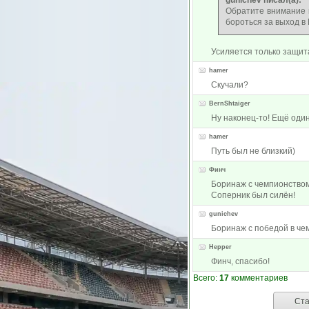
gunichev писал(а):
Обратите внимание к
бороться за выход в 
Усиляется только защит
hamer
Скучали?
BernShtaiger
Ну наконец-то! Ещё оди
hamer
Путь был не близкий)
Финч
Боринаж с чемпионством
Соперник был силён!
gunichev
Боринаж с победой в че
Hepper
Финч, спасибо!
Всего:
17
комментариев
Ста