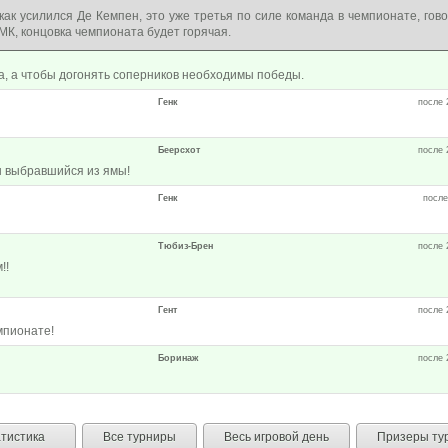
ак усилился Де Кемпен, это уже третья по силе команда в чемпионате, гов
МК, концовка чемпионата будет горячая.
а, а чтобы догонять соперников необходимы победы.
Генк
после 
Беерсхот
после 
н выбравшийся из ямы!
Генк
после
Тюбиз-Брен
после 
!!
Гент
после 
мпионате!
Боринаж
после 
тистика
Все турниры
Весь игровой день
Призеры ту