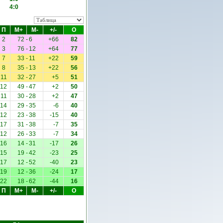
4:0
П
М+
М-
+/-
О
2
72
-
6
+66
82
3
76
-
12
+64
77
7
33
-
11
+22
59
8
35
-
13
+22
56
11
32
-
27
+5
51
12
49
-
47
+2
50
11
30
-
28
+2
47
14
29
-
35
-6
40
12
23
-
38
-15
40
17
31
-
38
-7
35
12
26
-
33
-7
34
16
14
-
31
-17
26
15
19
-
42
-23
25
17
12
-
52
-40
23
19
12
-
36
-24
17
22
18
-
62
-44
16
П
М+
М-
+/-
О