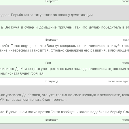
Беерсхот
после
деров. Борьба как за титул так и за плашку демотивации.
 а Вестхука и супер и домашние трибуны, так что думаю победитель в э
Беерсхот
посл
 счёт. Такое ощущение, что Вестхук специально слил чемпионство и кубок ч
райне интересный становится. Столько сценариев его развития, включающем
Гент
после
силился Де Кемпен, это уже третья по силе команда в чемпионате, говорил 
 чемпионата будет горячая.
Стандард
после 24-го тура:
ак усилился Де Кемпен, это уже третья по силе команда в чемпионате, гов
МК, концовка чемпионата будет горячая.
 это. В домашнем матче против Гента вообще ни какого подобия на борьбу. С
Беерсхот
после