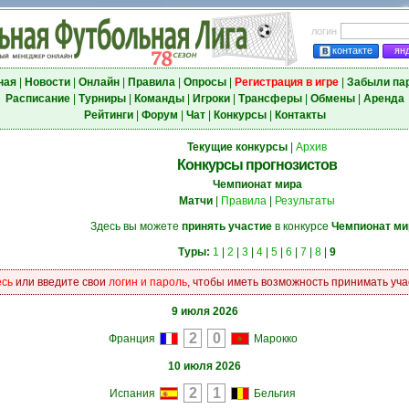
логин
контакте
ян
ная
|
Новости
|
Онлайн
|
Правила
|
Опросы
|
Регистрация в игре
|
Забыли па
Расписание
|
Турниры
|
Команды
|
Игроки
|
Трансферы
|
Обмены
|
Аренда
Рейтинги
|
Форум
|
Чат
|
Конкурсы
|
Контакты
Текущие конкурсы
|
Архив
Конкурсы прогнозистов
Чемпионат мира
Матчи
|
Правила
|
Результаты
Здесь вы можете
принять участие
в конкурсе
Чемпионат ми
Туры:
1
|
2
|
3
|
4
|
5
|
6
|
7
|
8
|
9
есь
или введите свои
логин и пароль
, чтобы иметь возможность принимать учас
9 июля 2026
Франция
Марокко
10 июля 2026
Испания
Бельгия