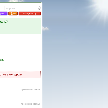
пароль
декс
ок
вход в игру
роль?
ра
:
тие в конкурсах.
прогноз не сделан
прогноз не сделан