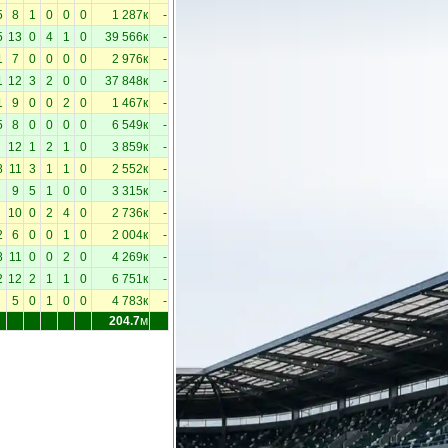
5
8
1
0
0
0
1 287к
-
5
13
0
4
1
0
39 566к
-
1
7
0
0
0
0
2 976к
-
1
12
3
2
0
0
37 848к
-
1
9
0
0
2
0
1 467к
-
5
8
0
0
0
0
6 549к
-
12
1
2
1
0
3 859к
-
8
11
3
1
1
0
2 552к
-
9
5
1
0
0
3 315к
-
10
0
2
4
0
2 736к
-
2
6
0
0
1
0
2 004к
-
8
11
0
0
2
0
4 269к
-
2
12
2
1
1
0
6 751к
-
5
0
1
0
0
4 783к
-
204.7
м