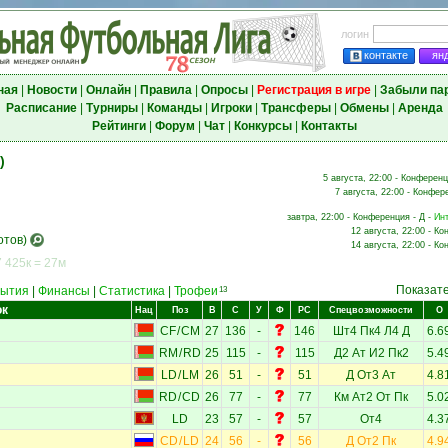
логин
контакте
ян
ная
|
Новости
|
Онлайн
|
Правила
|
Опросы
|
Регистрация в игре
|
Забыли па
Расписание
|
Турниры
|
Команды
|
Игроки
|
Трансферы
|
Обмены
|
Аренда
Рейтинги
|
Форум
|
Чат
|
Конкурсы
|
Контакты
)
5 августа, 22:00 - Конференц
7 августа, 22:00 - Конфер
завтра, 22:00 - Конференция - Д -
Ин
12 августа, 22:00 - К
отов)
14 августа, 22:00 - К
 425к = 27м
Показат
ытия
|
Финансы
|
Статистика
|
Трофеи
13
ок
Нац
Поз
В
С
У
Ф
РС
Спецвозможности
О
н
CF
/
CM
27
136
-
146
Шт4
Пк4
Л4
Д
6.6
RM
/
RD
25
115
-
115
Д2
Ат
И2
Пк2
5.4
LD
/
LM
26
51
-
51
Д
От3
Ат
4.8
RD
/
CD
26
77
-
77
Км
Ат2
От
Пк
5.0
LD
23
57
-
57
От4
4.3
CD
/
LD
24
56
-
56
Д
От2
Пк
4.9