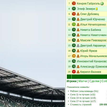
Кенрик Габриэль
7
Элиф Зекири
8
Олег Дубовец
9
Дмитрий Юрченко
10
Илья Нечипоренко
11
Никита Бабина
12
Никита Никиточкин
13
Максим Пивоваров
14
Дмитрий Аврамчук
15
Юрий Ярков
16
Игорь Мачальников
17
Иннокентий Качановс
18
Александр Ермоко
19
Кирилл Вазнюк
20
Игроки
|
Матчи
|
Сделки
|
Соб
Показатели команды:
•
Рейтинг силы команды (Vs)
:
•
Сила 11-ти лучших (s11)
:
•
Сила 14-ти лучших (s14)
:
•
Сила 17-ти лучших (s17)
:
•
Стоимость строений
:
159 65