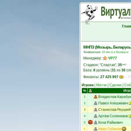
Глав
МНПЗ (Мозырь, Беларусь
Конференция:
10 место в Беларуси
Менеджер:
VP77
Стадион: "Спартак",
35
тыс.
База:
8
уровень (
31
из
36
сл
Финансы:
27 425 997
= 27
Игроки
|
Матчи
|
Сделки
|
Соб
Игр
№
Владислав Карабу
1
Павел Алешкевич
2
Станислав Реуцкий
3
Артём Соляников
4
Коча Райкович
5
Иван Губанов
6