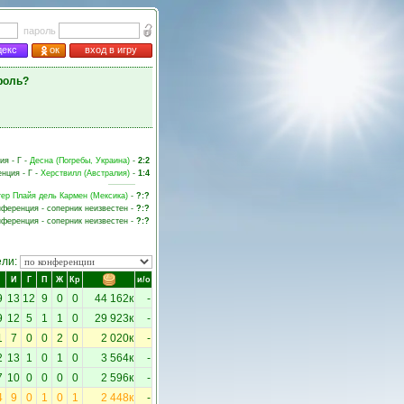
пароль
декс
ок
вход в игру
роль?
ия - Г -
Десна (Погребы, Украина)
-
2:2
енция - Г -
Херствилл (Австралия)
-
1:4
тер Плайя дель Кармен (Мексика)
-
?:?
онференция - соперник неизвестен -
?:?
онференция - соперник неизвестен -
?:?
ели:
И
Г
П
Ж
Кр
и/о
9
13
12
9
0
0
44 162к
-
9
12
5
1
1
0
29 923к
-
1
7
0
0
2
0
2 020к
-
2
13
1
0
1
0
3 564к
-
7
10
0
0
0
0
2 596к
-
4
9
0
1
0
1
2 448к
-