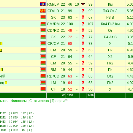
RM
/
LM
22
46
10
39
Км
5.0
CD
/
LD
21
99
-
99
Пк3
От
Л
5.0
GK
23
63
-
67
Р3
В
5.1
CM
/
RM
22
100
-
107
Ка4
Пк3
Км
4.9
CD
/
RD
21
49
-
52
От
4.9
GK
22
72
-
77
Р4
Ат
В
3.3
CF
/
CM
21
68
-
73
У
5.1
CM
20
59
-
63
Пк
4.9
CF
21
64
-
64
У2
5.9
CM
20
55
-
59
Пк2
4.4
RM
19
44
-
47
Пк
4.6
кий
RD
/
CD
20
63
-
63
От2
4.4
вец
LM
19
64
-
68
Пк2
4.9
CF
18
52
-
56
У
4.7
22
1390
1436
ытия
|
Финансы
|
Статистика
|
Трофеи
13
1167
(
9 953
|
137
|
12
)
1282
(
9 810
|
136
|
11
)
1483
(
9 984
|
138
|
12
)
1688
(
10 000
|
138
|
12
)
0 000
(
4 323
|
45
|
4
)