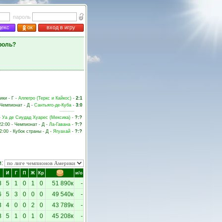
пароль
декс
ок
вход в игру
роль?
ики - Г -
Аллегро (Теркс и Кайкос)
-
2:1
 Чемпионат - Д -
Сантьяго-де-Куба
-
3:0
-
Уа де Сиудад Хуарес (Мексика)
-
?:?
22:00 - Чемпионат - Д -
Ла-Гавана
-
?:?
2:00 - Кубок страны - Д -
Ягуахай
-
?:?
и:
И
Г
П
Ж
Кр
и/о
8
5
1
0
1
0
51 890к
-
6
5
3
0
0
0
49 540к
-
3
4
0
0
2
0
43 789к
-
8
5
1
0
1
0
45 208к
-