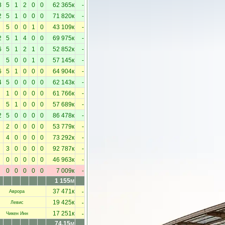
8
5
1
2
0
0
62 365к
-
2
5
1
0
0
0
71 820к
-
5
0
0
1
0
43 109к
-
2
5
1
4
0
0
69 975к
-
6
5
1
2
1
0
52 852к
-
5
0
0
1
0
57 145к
-
6
5
1
0
0
0
64 904к
-
4
5
0
0
0
0
62 143к
-
1
0
0
0
0
61 766к
-
5
1
0
0
0
57 689к
-
2
5
0
0
0
0
86 478к
-
2
0
0
0
0
53 779к
-
4
0
0
0
0
73 292к
-
3
0
0
0
0
92 787к
-
0
0
0
0
0
46 963к
-
0
0
0
0
0
7 009к
-
1 155
м
-
37 471к
Аврора
-
19 425к
Левис
-
17 251к
Чикен Инн
74.15
м