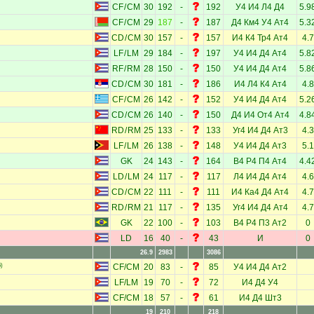
CF
/
CM
30
192
-
192
У4
И4
Л4
Д4
5.9
CF
/
CM
29
187
-
187
Д4
Км4
У4
Ат4
5.3
CD
/
CM
30
157
-
157
И4
К4
Тр4
Ат4
4.7
LF
/
LM
29
184
-
197
У4
И4
Д4
Ат4
5.8
RF
/
RM
28
150
-
150
У4
И4
Д4
Ат4
5.8
CD
/
CM
30
181
-
186
И4
Л4
К4
Ат4
4.8
CF
/
CM
26
142
-
152
У4
И4
Д4
Ат4
5.2
CD
/
CM
26
140
-
150
Д4
И4
От4
Ат4
4.8
RD
/
RM
25
133
-
133
Уг4
И4
Д4
Ат3
4.3
LF
/
LM
26
138
-
148
У4
И4
Д4
Ат3
5.1
GK
24
143
-
164
В4
Р4
П4
Ат4
4.4
LD
/
LM
24
117
-
117
Л4
И4
Д4
Ат4
4.6
CD
/
CM
22
111
-
111
И4
Ка4
Д4
Ат4
4.7
RD
/
RM
21
117
-
135
Уг4
И4
Д4
Ат4
4.7
GK
22
100
-
103
В4
Р4
П3
Ат2
0
LD
16
40
-
43
И
0
26.9
2983
3086
)
CF
/
CM
20
83
-
85
У4
И4
Д4
Ат2
LF
/
LM
19
70
-
72
И4
Д4
У4
CF
/
CM
18
57
-
61
И4
Д4
Шт3
19
210
218