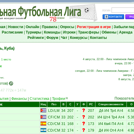
логин
контакте
ян
ная
|
Новости
|
Онлайн
|
Правила
|
Опросы
|
Регистрация в игре
|
Забыли па
Расписание
|
Турниры
|
Команды
|
Игроки
|
Трансферы
|
Обмены
|
Аренда
Рейтинги
|
Форум
|
Чат
|
Конкурсы
|
Контакты
ь, Куба)
4 августа, 22:00 - Лига чемпионов Амер
, 1 место
вчера, 22:00 -
н
сегодня, 22:00 - Лига чемпионов Америки - Г 
завтра, 
тыс.
8 августа, 2
отов)
147 772к = 147м
Показател
ытия
|
Финансы
|
Статистика
|
Трофеи
31
ок
Нац
Поз
В
С
У
Ф
РС
Спецвозможности
О
LD
/
LM
34
207
-
207
Д4
И4
Тр4
Ат4
4.5
CF
/
CM
33
202
-
202
И4
Шт4
Тр4
Ат4
5.3
CD
/
CM
31
168
-
173
И4
Км4
П4
Ат4
4.7
CD
/
CM
32
174
-
179
Д4
И4
От4
Ат4
4.9