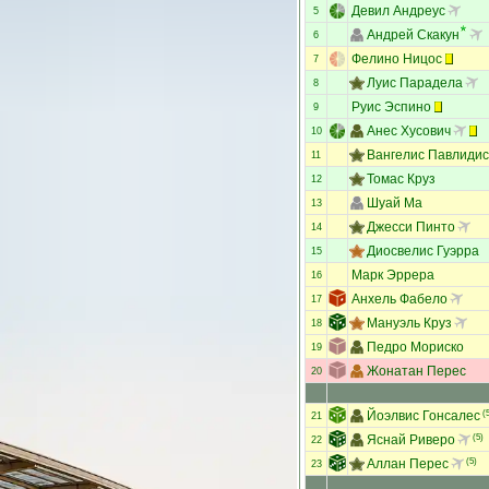
Девил Андреус
5
Андрей Скакун
6
Фелино Ницос
7
Луис Парадела
8
Руис Эспино
9
Анес Хусович
10
Вангелис Павлидис
11
Томас Круз
12
Шуай Ма
13
Джесси Пинто
14
Диосвелис Гуэрра
15
Марк Эррера
16
Анхель Фабело
17
Мануэль Круз
18
Педро Мориско
19
Жонатан Перес
20
Йоэлвис Гонсалес
(5
21
Яснай Риверо
(5)
22
Аллан Перес
(5)
23