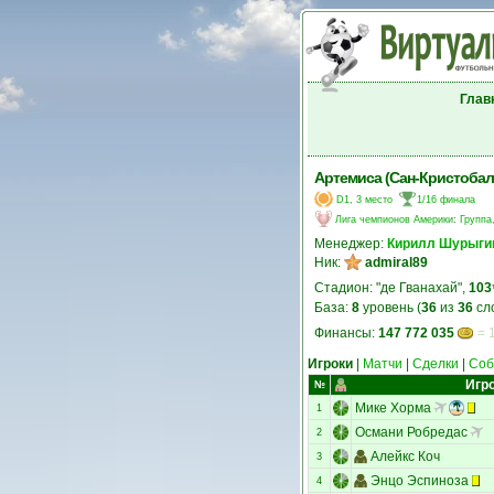
Глав
Артемиса (Сан-Кристобал
D1, 3 место
1/16 финала
Лига чемпионов Америки
:
Группа
Менеджер:
Кирилл Шурыги
Ник:
admiral89
Стадион: "де Гванахай",
103
База:
8
уровень (
36
из
36
сл
Финансы:
147 772 035
= 
Игроки
|
Матчи
|
Сделки
|
Соб
Игр
№
Мике Хорма
1
Османи Робредас
2
Алейкс Коч
3
Энцо Эспиноза
4