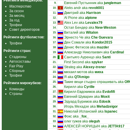
Рейтинги менеджеров:
Евгений Пустынник aka
jungleman
9.
Мастерство
Aleks andr aka
revolt001
10.
За сезон
Дмитрий aka
Harrison
11.
За месяц
Al Pione aka
alpione
12.
За год
Alex Lev aka
Levalex79
13.
Трофеи
Остап Бендер aka
New-Weston
14.
Совет директоров
Виталий aka
Witalon
15.
Рейтинги футболистов:
Эрнесто Че aka
Che Guevara
16.
Ден Сомали aka
Kondor2015
17.
Трофеи
Денис Фетисов aka
mazder
18.
Рейтинги стран:
Александр Николаевич aka
Cardinal
19.
Стадионы
Сантьяго Ауренцо aka
Santi
20.
Автосоставы
First Second aka
spyker
21.
Fair Play
Strateg aka
Alexey-trener
22.
Сборные
михаил мотов aka
миха
23.
Трофеи
Я aka
QTAmigo
24.
Такие вещи стыдно спрашивать aka
Off
25.
Рейтинги мирокубков:
Кирилл aka
Cyrille
26.
Команды
Кирилл Евдокимов aka
Evdofifi
27.
Страны
Евгений Шуварин aka
Moxit
28.
Эдуард Буримов aka
Edosik
29.
Игорь Мехадзе aka
Mehadzeigor
30.
Николай Испанский aka
Ispanec
31.
Фокс aka
_fox_
32.
олег гужев aka
oleguh
33.
АЛЕКСЕЙ НОРИЦЫН aka
JETTA917
34.