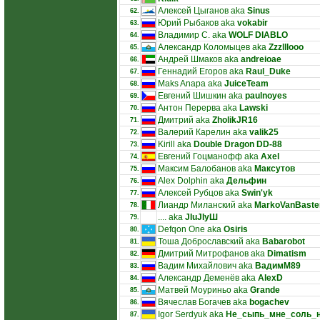
Алексей Цыганов aka
Sinus
62.
Юрий Рыбаков aka
vokabir
63.
Владимир С. aka
WOLF DIABLO
64.
Александр Коломыцев aka
Zzzlllooo
65.
Андрей Шмаков aka
andreioae
66.
Геннадий Егоров aka
Raul_Duke
67.
Maks Anapa aka
JuiceTeam
68.
Евгений Шишкин aka
paulnoyes
69.
Антон Перерва aka
Lawski
70.
Дмитрий aka
ZholikJR16
71.
Валерий Карелин aka
valik25
72.
Kirill aka
Double Dragon DD-88
73.
Евгений Гоцманофф aka
Axel
74.
Максим Балобанов aka
Максутов
75.
Alex Dolphin aka
Дельфин
76.
Алексей Рубцов aka
Swin'yk
77.
Лиандр Миланский aka
MarkoVanBaste
78.
.... aka
JIuJIyШ
79.
Defqon One aka
Osiris
80.
Тоша Доброславский aka
Babarobot
81.
Дмитрий Митрофанов aka
Dimatism
82.
Вадим Михайлович aka
ВадимМ89
83.
Александр Деменёв aka
AlexD
84.
Матвей Моуриньо aka
Grande
85.
Вячеслав Богачев aka
bogachev
86.
Igor Serdyuk aka
Не_сыпь_мне_соль_
87.