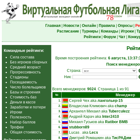
Главная
|
Новости
|
Онлайн
|
Правила
|
Опросы
|
Ре
Расписание
|
Турниры
|
Команды
|
Игроки
|
Т
Рейтинги
|
Форум
|
Чат
|
Конку
Рейти
Командные рейтинги:
Сила состава
Время построения рейтинга:
6 августа, 13:37:
Без игроков сборных
Поиск менеджеро
Средний возраст
Страна:
Прогрессивность
Ник:
Стадионы
Посещаемость
Число болельщиков
Всего менеджеров:
9024
. Страница 1 из 91
Базы и строения
Менеджер
№
Стоимость баз
Сергей Чех aka
лангольер-15
1.
Деньги в кассе
Владислав Климович aka
champ
2.
Заработки и потери
Архангел Михаил aka
Tuberculezz
3.
Игроки
Андрей Карач aka
Inter2410
Полезность
4.
Михаил Гуськов aka
Ratibor BMB
Набор баллов
5.
Трофеи
stubborn89
6.
Общая стоимость
Lucas . aka
Lecs
7.
Дмитрий Ромашкин aka
ТисРАДим
8.