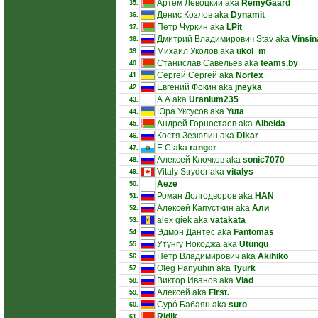
Артём Левоцкий aka
RemyGaard
35.
Денис Козлов aka
Dynamit
36.
Петр Чуркин aka
LPit
37.
Дмитрий Владимирович Stav aka
Vinsin
38.
Михаил Уколов aka
ukol_m
39.
Станислав Савельев aka
teams.by
40.
Сергей Сергей aka
Nortex
41.
Евгений Фокин aka
jneyka
42.
А А aka
Uranium235
43.
Юра Уксусов aka
Yuta
44.
Андрей Горностаев aka
Albelda
45.
Костя Зезюлин aka
Dikar
46.
E C aka
ranger
47.
Алексей Клочков aka
sonic7070
48.
Vitaly Stryder aka
vitalys
49.
Aeze
50.
Роман Долгодворов aka
HAN
51.
Алексей Капусткин aka
Али
52.
alex giek aka
vatakata
53.
Эдмон Дантес aka
Fantomas
54.
Утунгу Нокоджа aka
Utungu
55.
Пётр Владимирович aka
Akihiko
56.
Oleg Panyuhin aka
Tyurk
57.
Виктор Иванов aka
Vlad
58.
Алексей aka
First.
59.
Сурó Бабаян aka
suro
60.
Ridik
61.