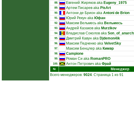
Евгений Жиряков aka
Eugeny_1975
88.
Артем Писарев aka
PisArt
89.
Антони де Брион aka
Antoni de Brion
90.
Юрий Рекун aka
Юфан
91.
Максим Вельмесь aka
Вельмесь
92.
Андрей Казаков aka
Murzikov
93.
Владислав Соколов aka
Son_of_anarch
94.
Дмитрий Кавун aka
Djdemon4ik
95.
Максим Педченко aka
VelvetSky
96.
Максим Бенцлер aka
Кимвр
97.
Campione
98.
Роман Си aka
RomanPRO
99.
Антон Петрович aka
Фрай
100.
Менеджер
№
Всего менеджеров:
9024
. Страница 1 из 91