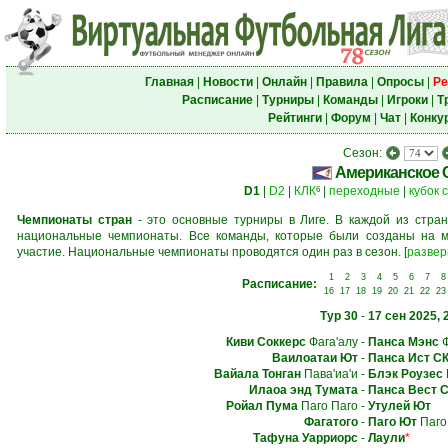
Главная
|
Новости
|
Онлайн
|
Правила
|
Опросы
|
Ре
Расписание
|
Турниры
|
Команды
|
Игроки
|
Т
Рейтинги
|
Форум
|
Чат
|
Конку
Сезон:
Американское 
D1
|
D2
|
КЛК
|
переходные
|
кубок 
6
Чемпионаты стран
- это основные турниры в Лиге. В каждой из стран
национальные чемпионаты. Все команды, которые были созданы на м
участие. Национальные чемпионаты проводятся один раз в сезон.
[
развер
1
2
3
4
5
6
7
8
Расписание:
16
17
18
19
20
21
22
23
Тур 30
-
17 сен 2025, 
Киви Соккерс
Фага'алу
-
Панса Мэнс
Ф
Ваилоатаи Ют
-
Панса Ист С
Вайала Тонган
Пава'иа'и
-
Блэк Роузес
Илаоа энд Тумата
-
Панса Вест 
Ройал Пума
Паго Паго
-
Утулей Ют
Фагатого
-
Паго Ют
Паго
Тафуна Уарриорс
-
Лаули
*