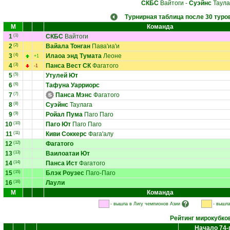
СКБС
Вайтоги
-
Суэйнс
Таула
Турнирная таблица после 30 туро
М
Команда
1
(1)
СКБС
Вайтоги
2
(2)
Вайала Тонган
Пава'иа'и
3
(4)
Илаоа энд Тумата
Леоне
+1
4
(3)
Панса Вест СК
Фагатого
-1
5
(5)
Утулей Ют
6
(6)
Тафуна Уарриорс
7
(7)
Панса Мэнс
Фагатого
8
(8)
Суэйнс
Таулага
9
(9)
Ройал Пума
Паго Паго
10
(10)
Паго Ют
Паго Паго
11
(11)
Киви Соккерс
Фага'алу
12
(12)
Фагатого
13
(13)
Ваилоатаи Ют
14
(14)
Панса Ист
Фагатого
15
(15)
Блэк Роузес
Паго-Паго
16
(16)
Лаули
М
Команда
- вышла в Лигу чемпионов Азии
- вышла
Рейтинг мирокубко
Начало 74-