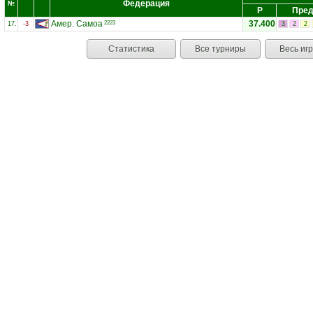
Федерация
№
Р
Пред
Амер. Самоа
37.400
2223
17.
-3
3
2
2
Статистика
Все турниры
Весь иг