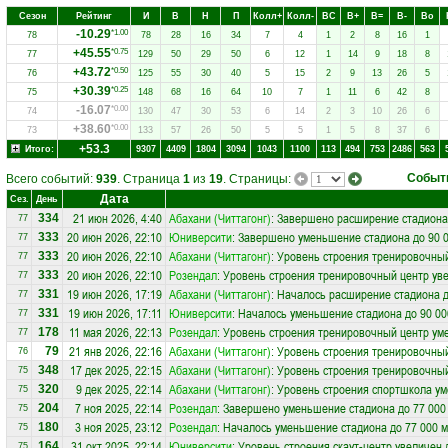
Сезон
Рейтинг
И
В
Н
П
Колл+
Колл-
ВC
В+
В=
В-
Вo
-10.29
*1.00
78
78
28
16
34
7
4
1
2
8
16
1
+45.55
*0.75
77
129
50
29
50
6
12
1
14
9
18
8
+43.72
*0.50
76
125
55
30
40
5
15
2
9
13
26
5
+30.39
*0.25
75
148
68
16
64
10
7
1
11
6
42
8
-16.07
*0.00
74
130
47
30
53
6
14
2
3
10
26
6
+38.60
*0.00
73
133
57
26
50
5
5
1
5
8
37
6
+53.3
Итого:
9307
4409
1804
3094
1043
1100
113
494
753
2486
563
Событ
Всего событий:
939
. Страница
1
из
19
. Страницы:
Дата
Сез.
День
21 июн 2026, 4:40
Абахани (Читтагонг)
: Завершено расширение стадиона 
334
77
20 июн 2026, 22:10
Юниверсити
: Завершено уменьшение стадиона до 90 
333
77
20 июн 2026, 22:10
Абахани (Читтагонг)
: Уровень строения тренировочный
333
77
20 июн 2026, 22:10
Розендал
: Уровень строения тренировочный центр уве
333
77
19 июн 2026, 17:19
Абахани (Читтагонг)
: Началось расширение стадиона д
331
77
19 июн 2026, 17:11
Юниверсити
: Началось уменьшение стадиона до 90 00
331
77
11 мая 2026, 22:13
Розендал
: Уровень строения тренировочный центр ум
178
77
21 янв 2026, 22:16
Абахани (Читтагонг)
: Уровень строения тренировочны
79
76
17 дек 2025, 22:15
Абахани (Читтагонг)
: Уровень строения тренировочный
348
75
9 дек 2025, 22:14
Абахани (Читтагонг)
: Уровень строения спортшкола у
320
75
7 ноя 2025, 22:14
Розендал
: Завершено уменьшение стадиона до 77 000
204
75
3 ноя 2025, 23:12
Розендал
: Началось уменьшение стадиона до 77 000 м
180
75
31 окт 2025, 22:14
Юниверсити
: Уровень строения скаут-центр увеличен 
164
75