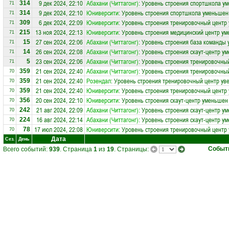
9 дек 2024, 22:10
Абахани (Читтагонг)
: Уровень строения спортшкола у
314
71
9 дек 2024, 22:10
Юниверсити
: Уровень строения спортшкола уменьшен
314
71
6 дек 2024, 22:09
Юниверсити
: Уровень строения тренировочный центр 
309
71
13 ноя 2024, 22:13
Юниверсити
: Уровень строения медицинский центр ум
215
71
27 сен 2024, 22:06
Абахани (Читтагонг)
: Уровень строения база команды 
15
71
26 сен 2024, 22:08
Абахани (Читтагонг)
: Уровень строения скаут-центр у
14
71
23 сен 2024, 22:06
Абахани (Читтагонг)
: Уровень строения тренировочны
5
71
21 сен 2024, 22:40
Абахани (Читтагонг)
: Уровень строения тренировочный
359
70
21 сен 2024, 22:40
Розендал
: Уровень строения тренировочный центр уве
359
70
21 сен 2024, 22:40
Юниверсити
: Уровень строения тренировочный центр 
359
70
20 сен 2024, 22:10
Юниверсити
: Уровень строения скаут-центр уменьшен
356
70
21 авг 2024, 22:09
Абахани (Читтагонг)
: Уровень строения скаут-центр у
242
70
16 авг 2024, 22:14
Абахани (Читтагонг)
: Уровень строения скаут-центр у
224
70
17 июл 2024, 22:08
Юниверсити
: Уровень строения тренировочный центр
78
70
Дата
Сез.
День
Событ
Всего событий:
939
. Страница
1
из
19
. Страницы: