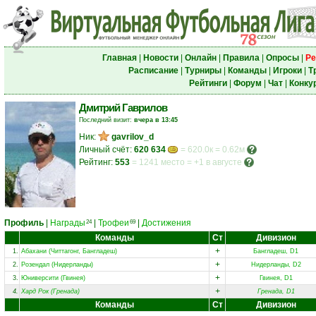
Главная
|
Новости
|
Онлайн
|
Правила
|
Опросы
|
Ре
Расписание
|
Турниры
|
Команды
|
Игроки
|
Т
Рейтинги
|
Форум
|
Чат
|
Конку
Дмитрий Гаврилов
Последний визит:
вчера в 13:45
Ник:
gavrilov_d
Личный счёт:
620 634
= 620.0к = 0.62м
Рейтинг:
553
=
1241 место
=
+1 в августе
Профиль
|
Награды
|
Трофеи
|
Достижения
24
69
Команды
Ст
Дивизион
+
1.
Абахани (Читтагонг, Бангладеш)
Бангладеш, D1
+
2.
Розендал (Нидерланды)
Нидерланды, D2
+
3.
Юниверсити (Гвинея)
Гвинея, D1
+
4.
Хард Рок (Гренада)
Гренада, D1
Команды
Ст
Дивизион