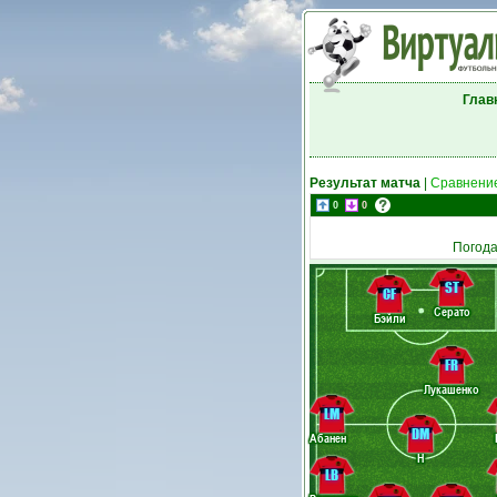
Глав
Результат матча
|
Сравнение
0
0
Погода
ST
CF
Серато
Бэйли
FR
Лукашенко
LM
DM
Абанен
Н
LB