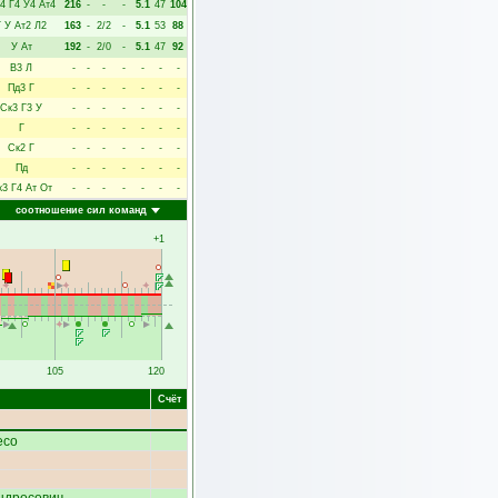
4
Г4
У4
Ат4
216
-
-
-
5.1
47
104
Г
У
Ат2
Л2
163
-
2/2
-
5.1
53
88
У
Ат
192
-
2/0
-
5.1
47
92
В3
Л
-
-
-
-
-
-
-
Пд3
Г
-
-
-
-
-
-
-
Ск3
Г3
У
-
-
-
-
-
-
-
Г
-
-
-
-
-
-
-
Ск2
Г
-
-
-
-
-
-
-
Пд
-
-
-
-
-
-
-
к3
Г4
Ат
От
-
-
-
-
-
-
-
соотношение сил команд
+1
105
120
Счёт
есо