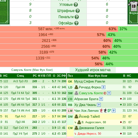
Конг
Угловые
9
6
LD
Штрафные
8
8
Форк
Пенальти
0
0
Офсайды
3
0
587 млн.
63%
37%
+245 млн.
1964
57%
43%
+493
2621
60%
40%
+906
2566
60%
40%
+850
3189
58%
42%
+879
1339
54%
46%
+211
56%
44%
Худший игрок матча
Самуэль Конте
(Ман Фун Хонг)
В
НC
Спец
РC
Ф
У/В
Г/П
О
ЗС
РФ
Поз
Ман Фун Хонг
В
НC
Мухд Сяфик Рамли
25
122
Ат3
Тр3
Л3
249
-
2
-
5.7
74
200
30
115
Р
GK
Ричард Форка
29
120
Пд4
И4
316
-
1/1
-
4.0
42
141
31
92
LD
Самуэль Конте
34
125
Пд4
Г4
К4
Тр2
305
-
-
-
5.3
50
162
31
109
Ск
SW
Абрахам Брата
32
170
Пд4
И4
К4
Тр4
341
1
-
-
4.1
38
136
28
100
CD
Ху Джа Чжань
34
105
Пд4
И4
К4
Тр4
317
3
1/1
-
4.0
66
221
33
103
Ск
RB
Чан Хок Линчих
29
157
Пд4
Г4
И4
Ат4
325
-
1/0
-
4.6
60
209
31
123
У4
LW
Йозеф Тайеб
25
91
Пд4
Ат3
217
-
1/0
-
3.7
84
184
22
67
DM
19
81
Пд3
И4
243
2
1/0
-
3.1
45
117
↳
В. Андросович
, 68
25
67
Джованни Галея
23
112
Пд4
Ск3
У4
283
-
-
-
3.9
13
41
31
104
CM
33
141
Пд2
У4
Тр4
275
2
1/0
-
4.2
45
135
↳
Давда Инресо
, 50
30
116