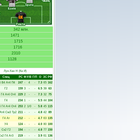
Чжань
SW
Брата
Конте
а
GK
Рамли
342 млн.
1471
1715
1716
2310
1128
Лун-Хан Н
(Ка И)
Спец
РC
Ф
У/В
Г/П
О
ЗС
РФ
4
В4
Ат4
П4
247
-
4
-
7.3
65
162
Г2
159
3
-
-
6.5
39
63
Г4
Ат4
От4
229
2
-
-
7.3
32
75
Г4
234
1
-
-
5.5
44
104
4
Г4
Ат4
От4
253
2
1/0
-
5.8
45
115
Ат4
См3
Тр2
211
-
-
-
4.8
42
89
Г4
Ат
212
-
-
-
4.7
63
135
У4
124
-
-
-
4.0
80
100
Ск2
Г2
194
-
-
-
4.8
77
150
Ск2
Г4
Ат3
219
-
-
-
3.9
61
136