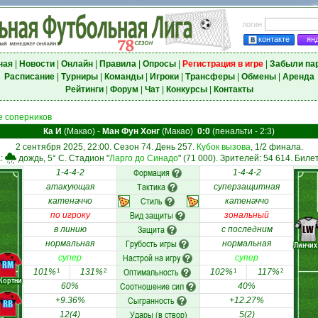
логин
контакте
ян
ная
|
Новости
|
Онлайн
|
Правила
|
Опросы
|
Регистрация в игре
|
Забыли па
Расписание
|
Турниры
|
Команды
|
Игроки
|
Трансферы
|
Обмены
|
Аренда
Рейтинги
|
Форум
|
Чат
|
Конкурсы
|
Контакты
 соперников
Ка И
(Макао)
-
Ман Фун Хонг
(Макао)
0:0
(пенальти - 2:3)
2 сентября 2025, 22:00. Сезон 74. День 257.
Кубок вызова
, 1/2 финала.
:
дождь, 5° C. Стадион "
Ларго до Синадо
" (71 000). Зрителей: 54 614. Биле
Формация
1-4-4-2
1-4-4-2
Тактика
атакующая
суперзащитная
Стиль
катеначчо
катеначчо
Вид защиты
по игроку
зональный
Защита
LW
в линию
с последним
Грубость игры
нормальная
нормальная
Линчих
Настрой на игру
супер
супер
RM
Оптимальность
101%
131%
102%
117%
1
2
1
2
Кортни
Соотношение сил
60%
40%
Сыгранность
+9.36%
+12.27%
RB
Удары (в створ)
12(4)
5(2)