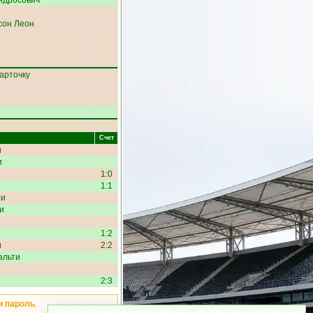
ндросович
сон Леон
арточку
Счет
и
и
1:0
1:1
ти
и
1:2
и
2:2
альти
2:3
и пароль
.