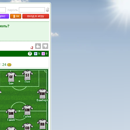
пароль
декс
ок
вход в игру
роль?
-2
5
0
т: 24
ST
CF
Поп
Бан
RW
Вамберг
CM
DM
Галея
Тайеб
RB
CD