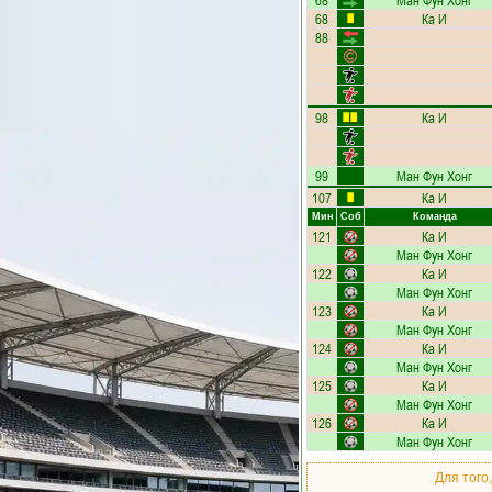
68
Ман Фун Хонг
68
Ка И
88
98
Ка И
99
Ман Фун Хонг
107
Ка И
Мин
Соб
Команда
121
Ка И
Ман Фун Хонг
122
Ка И
Ман Фун Хонг
123
Ка И
Ман Фун Хонг
124
Ка И
Ман Фун Хонг
125
Ка И
Ман Фун Хонг
126
Ка И
Ман Фун Хонг
Для того