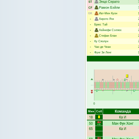
Энцо Серато
ST
Рамон Бэйли
CF
GK
Иат-Мен Куон
-
Хирото Яги
-
Брюс Тай
-
Хейнефи Сэллех
-
Стефан Блан
-
Ку Сяолун
-
Чао де Чеан
-
Фунг Зи Ленг
0
Команда
Мин
Соб
18
Ка И
50
Ман Фун Хонг
65
Ка И