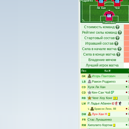
Родригез
CD
CD
Ли Хан
Чой
GK
Пантович
Стоимость команд
Рейтинг силы команд
Стартовый состав
Игравший состав
Сила в начале матча
Сила в конце матча
Владение мячом
Лучший игрок матча
Поз
Ка И
Игорь Пантович
GK
Рамон Родригез
LB
Хуок Ли Хан
CD
Кен-Сан Чой
CD
Ченг-Хоу Конг
RB
Р. Ладье Абанен
LM
↳
Браксон Леон
, 88
Лун-Хан Н
DM
Стас Лукашенко
FR
Хиполито Кортни
RM