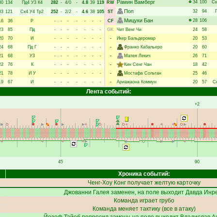
Рамин Вамберг
34
100
Ск
30
134
Пд4
У3
К4
282
-
4/0
-
4.8
39
119
RW
Поп
32
94
33
121
Ск4
У4
Тр2
252
-
2/2
-
4.6
38
105
ST
Мицуки Бан
28
106
16
36
Р
-
-
-
-
-
-
-
CF
23
85
Пд
-
-
-
-
-
-
-
GK
Чит Венг Чи
24
58
20
70
И
-
-
-
-
-
-
-
-
Икер Бальдеромар
20
53
24
68
Пд
Г
-
-
-
-
-
-
-
-
Франко Кабальеро
20
60
21
68
У3
-
-
-
-
-
-
-
-
Матея Лекич
26
71
22
76
К
-
-
-
-
-
-
-
-
Кин Сенг Чан
18
42
21
78
И
У
-
-
-
-
-
-
-
-
Мостафа Сольтан
25
46
19
67
И
-
-
-
-
-
-
-
-
Ариажаона Коммун
20
57
С
Лента событий:
+2
45
90
Хроника событий:
Ченг-Хоу Конг
получает желтую карточку
Джованни Галея
заменен, на поле выходит
Давда Инр
Команда играет грубо
Команда меняет тактику (все в атаку)