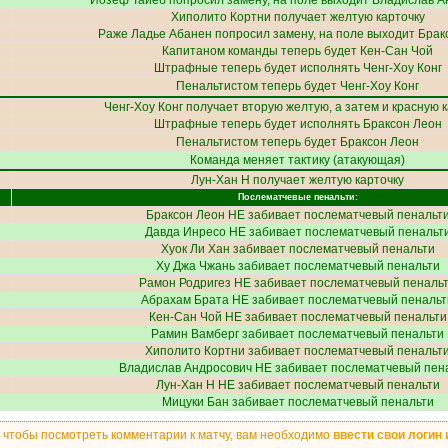
Йозеф Тайеб
попросил замену, на поле выходит
Владислав А
Хиполито Кортни
получает желтую карточку
Раже Ладье Абанен
попросил замену, на поле выходит
Брак
Капитаном команды теперь будет
Кен-Сан Чой
Штрафные теперь будет исполнять
Ченг-Хоу Конг
Пенальтистом теперь будет
Ченг-Хоу Конг
Ченг-Хоу Конг
получает вторую желтую, а затем и красную к
Штрафные теперь будет исполнять
Браксон Леон
Пенальтистом теперь будет
Браксон Леон
Команда меняет тактику (атакующая)
Лун-Хан Н
получает желтую карточку
Послематчевые пенальти:
Браксон Леон
НЕ забивает послематчевый пенальт
Давда Инресо
НЕ забивает послематчевый пенальт
Хуок Ли Хан
забивает послематчевый пенальти
Ху Джа Чжань
забивает послематчевый пенальти
Рамон Родригез
НЕ забивает послематчевый пеналь
Абрахам Брата
НЕ забивает послематчевый пенальт
Кен-Сан Чой
НЕ забивает послематчевый пенальти
Рамин Вамберг
забивает послематчевый пенальти
Хиполито Кортни
забивает послематчевый пенальт
Владислав Андросович
НЕ забивает послематчевый пен
Лун-Хан Н
НЕ забивает послематчевый пенальти
Мицуки Бан
забивает послематчевый пенальти
, чтобы посмотреть комментарии к матчу, вам необходимо
ввести свои логин 