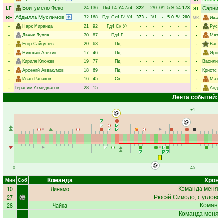
Боитумело Феко
24
136
Пд4
Г4
У4
Ат4
322
-
2/0
0/1
5.9
54
173
Сарни
LF
ST
Абдылла Муслимов
32
168
Пд4
Ск4
Г4
У4
373
-
3/1
-
5.0
54
200
RF
GK
Ива
-
Нарк Миранда
21
92
Пд4
Ск
У4
-
-
-
-
-
-
-
-
Рус
-
Данил Луппа
20
87
Пд4
Г
-
-
-
-
-
-
-
-
Мат
-
Егор Сайгушев
20
63
Пд
-
-
-
-
-
-
-
-
Вас
-
Николай Алёхин
17
46
Пд
-
-
-
-
-
-
-
-
Яро
-
Кирилл Клюжев
19
77
Пд
-
-
-
-
-
-
-
-
Васили
-
Арсений Аввакумов
18
69
Пд
-
-
-
-
-
-
-
-
Кристс
-
Иван Рапаков
16
45
Ск
-
-
-
-
-
-
-
-
Мат
-
Герасим Ахмеджанов
28
15
-
-
-
-
-
-
-
-
Анд
Лента событий:
+1
0
45
Команда
Хрон
Мин
Соб
10
Динамо
Команда меня
27
Рюсэй Симодо
, с углов
28
Чайка
Коман
Команда меняе