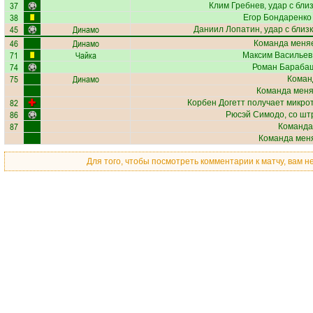
37
Клим Гребнев
, удар с бли
38
Егор Бондаренко
45
Динамо
Даниил Лопатин
, удар с близ
46
Динамо
Команда меняе
71
Чайка
Максим Васильев
74
Роман Бараба
75
Динамо
Коман
Команда меняе
82
Корбен Догетт
получает
микро
86
Рюсэй Симодо
, со ш
87
Команда
Команда меня
Для того, чтобы посмотреть комментарии к матчу, вам 