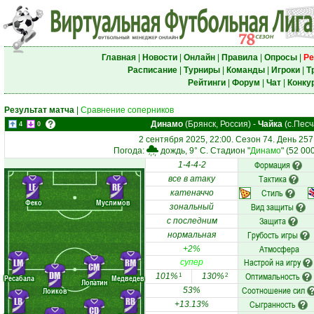
Главная
|
Новости
|
Онлайн
|
Правила
|
Опросы
|
Ре
Расписание
|
Турниры
|
Команды
|
Игроки
|
Т
Рейтинги
|
Форум
|
Чат
|
Конку
Результат матча
|
Сравнение соперников
Динамо
(Брянск, Россия)
-
Чайка
(с.Песч
4
0
2 сентября 2025, 22:00. Сезон 74. День 257
Погода:
дождь, 9° C. Стадион "
Динамо
" (52 00
Формация
1-4-4-2
Тактика
все в атаку
LF
RF
Стиль
катеначчо
Феко
Муслимов
Вид защиты
зональный
Защита
с последним
Грубость игры
нормальная
Атмосфера
+2%
Настрой на игру
LM
RM
супер
CM
DM
Оптимальность
101%
130%
1
2
Ресабала
Медведев
Лопатин
Соотношение сил
Лоиков
53%
LB
RB
Сыгранность
+13.13%
CD