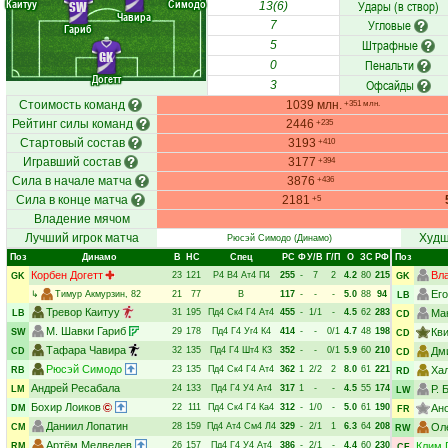
Каитуу
Симодо
Удары (в створ)
SW
13(6)
Чавира
Угловые
7
Гариб
Штрафные
5
GK
Пенальти
0
Догетт
Офсайды
3
Стоимость команд
1039 млн.
+351 млн.
Рейтинг силы команд
2446
+235
Стартовый состав
3193
+410
Игравший состав
3177
+394
Сила в начале матча
3876
+436
Сила в конце матча
2181
+5
Владение мячом
Лучший игрок матча
Худш
Рюсэй Симодо
(Динамо)
Поз
Динамо
В
НC
Спец
РC
Ф
У/В
Г/П
О
ЗС
РФ
Поз
Корбен Догетт
Вл
23
121
Р4
В4
Ат4
П4
255
-
7
2
4.2
80
215
GK
GK
Ег
↳
Тимур Акмурзин
, 82
21
77
В
117
-
-
-
5.0
88
94
LB
Тревор Каитуу
31
195
Пд4
Ск4
Г4
Ат4
455
-
1/1
-
4.5
62
283
Ма
LB
CD
М. Шавки Гариб
29
178
Пд4
Г4
Уг4
К4
414
-
-
0/1
4.7
48
198
Кви
SW
CD
Тафара Чавира
32
135
Пд4
Г4
Шт4
К3
352
-
-
0/1
5.9
60
210
Дм
CD
CD
Рюсэй Симодо
23
135
Пд4
Ск4
Г4
Ат4
362
1
2/2
2
8.0
61
221
Ха
RB
RD
Андрей Ресабала
24
133
Пд4
Г4
У4
Ат4
317
1
-
-
4.5
55
174
Р.
LM
LW
Бохир Лоиков
22
111
Пд4
Ск4
Г4
Ка4
312
-
1/0
-
5.0
61
190
Ан
DM
FR
Даниил Лопатин
28
159
Пд4
Ат4
См4
Л4
329
-
2/1
1
6.3
64
208
Ол
CM
RW
Артём Медведев
26
157
Пд4
Г4
У4
Ат4
386
-
2/1
-
4.4
60
230
Клим 
RM
CF