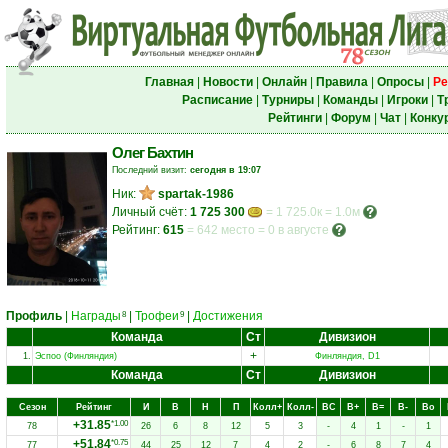
Главная
|
Новости
|
Онлайн
|
Правила
|
Опросы
|
Ре
Расписание
|
Турниры
|
Команды
|
Игроки
|
Т
Рейтинги
|
Форум
|
Чат
|
Конку
Олег Бахтин
Последний визит:
сегодня в 19:07
Ник:
spartak-1986
Личный счёт:
1 725 300
= 1 725.0к = 1.0м
Рейтинг:
615
=
642 место
=
0 в августе
Профиль
|
Награды
|
Трофеи
|
Достижения
8
9
Команда
Ст
Дивизион
+
1.
Эспоо (Финляндия)
Финляндия, D1
Команда
Ст
Дивизион
Сезон
Рейтинг
И
В
Н
П
Колл+
Колл-
ВC
В+
В=
В-
Вo
+31.85
*1.00
78
26
6
8
12
5
3
-
4
1
-
1
+51.84
*0.75
77
44
25
12
7
4
2
-
6
8
7
4