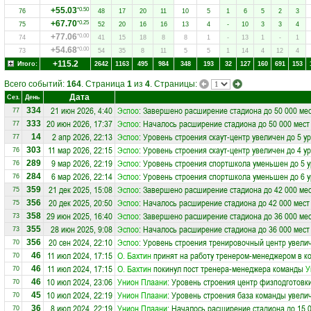
+55.03
*0.50
76
48
17
20
11
10
5
1
6
5
2
3
+67.70
*0.25
75
52
20
16
16
13
4
-
10
3
3
4
+77.06
*0.00
74
41
15
18
8
8
1
-
13
1
-
1
+54.68
*0.00
73
54
35
8
11
5
5
1
14
4
12
4
+115.2
Итого:
2642
1163
495
984
348
193
32
127
160
691
153
Всего событий:
164
. Страница
1
из
4
. Страницы:
Дата
Сез.
День
21 июн 2026, 4:40
Эспоо
: Завершено расширение стадиона до 50 000 ме
334
77
20 июн 2026, 17:37
Эспоо
: Началось расширение стадиона до 50 000 мест
333
77
2 апр 2026, 22:13
Эспоо
: Уровень строения скаут-центр увеличен до 5 у
14
77
11 мар 2026, 22:15
Эспоо
: Уровень строения скаут-центр увеличен до 4 у
303
76
9 мар 2026, 22:19
Эспоо
: Уровень строения спортшкола уменьшен до 5 
289
76
6 мар 2026, 22:14
Эспоо
: Уровень строения спортшкола уменьшен до 6 
284
76
21 дек 2025, 15:08
Эспоо
: Завершено расширение стадиона до 42 000 ме
359
75
20 дек 2025, 20:50
Эспоо
: Началось расширение стадиона до 42 000 мест
356
75
29 июн 2025, 16:40
Эспоо
: Завершено расширение стадиона до 36 000 ме
358
73
28 июн 2025, 9:08
Эспоо
: Началось расширение стадиона до 36 000 мест
355
73
20 сен 2024, 22:10
Эспоо
: Уровень строения тренировочный центр увелич
356
70
11 июл 2024, 17:15
О. Бахтин
принят на работу тренером-менеджером в к
46
70
11 июл 2024, 17:15
О. Бахтин
покинул пост тренера-менеджера команды
У
46
70
10 июл 2024, 23:06
Унион Плаани
: Уровень строения центр физподготовки
46
70
10 июл 2024, 22:19
Унион Плаани
: Уровень строения база команды увелич
45
70
8 июл 2024, 22:19
Унион Плаани
: Началось расширение стадиона до 15 
36
70