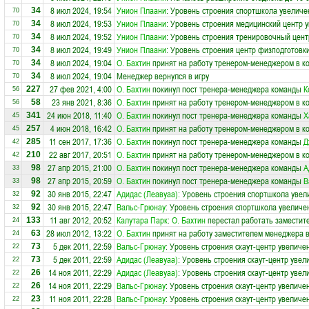
8 июл 2024, 19:54
Унион Плаани
: Уровень строения спортшкола увеличе
34
70
8 июл 2024, 19:53
Унион Плаани
: Уровень строения медицинский центр у
34
70
8 июл 2024, 19:52
Унион Плаани
: Уровень строения тренировочный цент
34
70
8 июл 2024, 19:49
Унион Плаани
: Уровень строения центр физподготовки
34
70
8 июл 2024, 19:04
О. Бахтин
принят на работу тренером-менеджером в к
34
70
8 июл 2024, 19:04
Менеджер вернулся в игру
34
70
27 фев 2021, 4:00
О. Бахтин
покинул пост тренера-менеджера команды
К
227
56
23 янв 2021, 8:36
О. Бахтин
принят на работу тренером-менеджером в к
58
56
24 июн 2018, 11:40
О. Бахтин
покинул пост тренера-менеджера команды
Х
341
45
4 июн 2018, 16:42
О. Бахтин
принят на работу тренером-менеджером в к
257
45
11 сен 2017, 17:36
О. Бахтин
покинул пост тренера-менеджера команды
Д
285
42
22 авг 2017, 20:51
О. Бахтин
принят на работу тренером-менеджером в к
210
42
27 апр 2015, 21:00
О. Бахтин
покинул пост тренера-менеджера команды
А
98
33
27 апр 2015, 20:59
О. Бахтин
покинул пост тренера-менеджера команды
В
98
33
30 янв 2015, 22:47
Адидас (Леавуаа)
: Уровень строения спортшкола увел
92
32
30 янв 2015, 22:47
Вальс-Грюнау
: Уровень строения спортшкола увеличен
92
32
11 авг 2012, 20:52
Калутара Парк
:
О. Бахтин
перестал работать заместит
133
24
28 июл 2012, 13:22
О. Бахтин
принят на работу заместителем менеджера 
63
24
5 дек 2011, 22:59
Вальс-Грюнау
: Уровень строения скаут-центр увеличен
73
22
5 дек 2011, 22:59
Адидас (Леавуаа)
: Уровень строения скаут-центр увел
73
22
14 ноя 2011, 22:29
Адидас (Леавуаа)
: Уровень строения скаут-центр увел
26
22
14 ноя 2011, 22:29
Вальс-Грюнау
: Уровень строения скаут-центр увеличен
26
22
11 ноя 2011, 22:28
Вальс-Грюнау
: Уровень строения скаут-центр увеличен
23
22