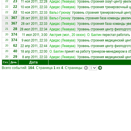
11 ноя 2011, 22:28
Адидас (Леавуаа)
: Уровень строения скаут-центр увел
23
22
10 ноя 2011, 22:33
Адидас (Леавуаа)
: Уровень строения тренировочный ц
22
22
10 ноя 2011, 22:33
Вальс-Грюнау
: Уровень строения тренировочный цент
22
22
28 окт 2011, 22:33
Вальс-Грюнау
: Уровень строения база команды увелич
367
21
28 окт 2011, 22:33
Адидас (Леавуаа)
: Уровень строения база команды ув
367
21
28 июл 2011, 22:34
Адидас (Леавуаа)
: Уровень строения центр физподгот
28
21
11 июл 2011, 3:00
Австрия (мол., 20 сезон)
:
О. Бахтин
перестал работать
374
20
9 июл 2011, 22:33
Адидас (Леавуаа)
: Уровень строения медицинский цен
374
20
22 апр 2011, 22:44
Адидас (Леавуаа)
: Уровень строения центр физподгот
62
20
18 апр 2011, 22:00
О. Бахтин
принят на работу тренером-менеджером в 
40
20
8 апр 2011, 22:33
Адидас (Леавуаа)
: Уровень строения медицинский цен
29
20
Дата
Сез.
День
Всего событий:
164
. Страница
1
из
4
. Страницы: